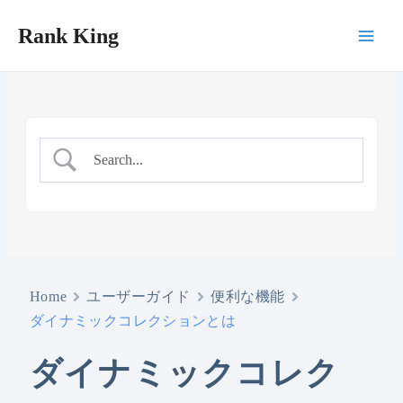
内
Rank King
容
Main
を
ス
Men
キ
ッ
プ
Home
ユーザーガイド
便利な機能
ダイナミックコレクションとは
ダイナミックコレク