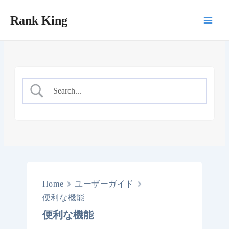
内
Rank King
容
Main
を
ス
Men
キ
ッ
プ
Home
ユーザーガイド
便利な機能
便利な機能